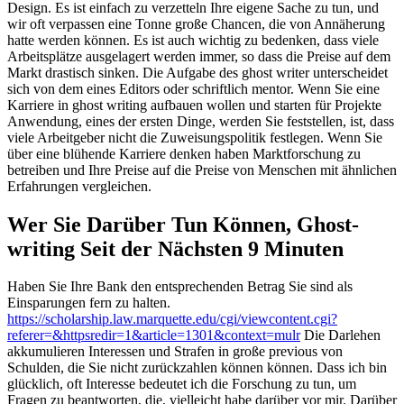
Design. Es ist einfach zu verzetteln Ihre eigene Sache zu tun, und
wir oft verpassen eine Tonne große Chancen, die von Annäherung
hatte werden können. Es ist auch wichtig zu bedenken, dass viele
Arbeitsplätze ausgelagert werden immer, so dass die Preise auf dem
Markt drastisch sinken. Die Aufgabe des ghost writer unterscheidet
sich von dem eines Editors oder schriftlich mentor. Wenn Sie eine
Karriere in ghost writing aufbauen wollen und starten für Projekte
Anwendung, eines der ersten Dinge, werden Sie feststellen, ist, dass
viele Arbeitgeber nicht die Zuweisungspolitik festlegen. Wenn Sie
über eine blühende Karriere denken haben Marktforschung zu
betreiben und Ihre Preise auf die Preise von Menschen mit ähnlichen
Erfahrungen vergleichen.
Wer Sie Darüber Tun Können, Ghost-
writing Seit der Nächsten 9 Minuten
Haben Sie Ihre Bank den entsprechenden Betrag Sie sind als
Einsparungen fern zu halten.
https://scholarship.law.marquette.edu/cgi/viewcontent.cgi?
referer=&httpsredir=1&article=1301&context=mulr
Die Darlehen
akkumulieren Interessen und Strafen in große previous von
Schulden, die Sie nicht zurückzahlen können können. Dass ich bin
glücklich, oft Interesse bedeutet ich die Forschung zu tun, um
Fragen zu beantworten, die, vielleicht habe darüber vor mir. Darüber