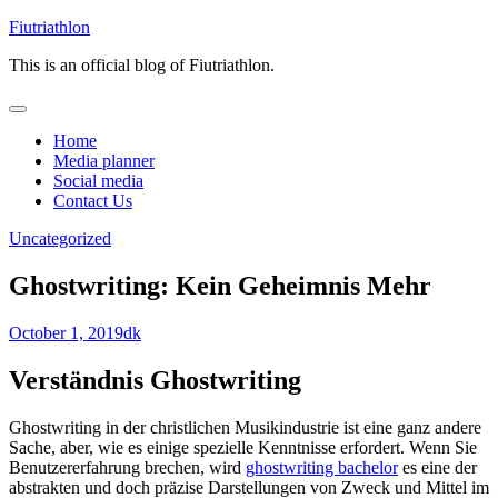
Skip
Fiutriathlon
to
This is an official blog of Fiutriathlon.
content
Home
Media planner
Social media
Contact Us
Uncategorized
Ghostwriting: Kein Geheimnis Mehr
October 1, 2019
dk
Verständnis Ghostwriting
Ghostwriting in der christlichen Musikindustrie ist eine ganz andere
Sache, aber, wie es einige spezielle Kenntnisse erfordert. Wenn Sie
Benutzererfahrung brechen, wird
ghostwriting bachelor
es eine der
abstrakten und doch präzise Darstellungen von Zweck und Mittel im